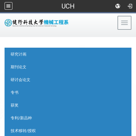
UCH
Togg
navig
:::
:::
研究计画
期刊论文
研讨会论文
专书
获奖
专利/新品种
技术移转/授权