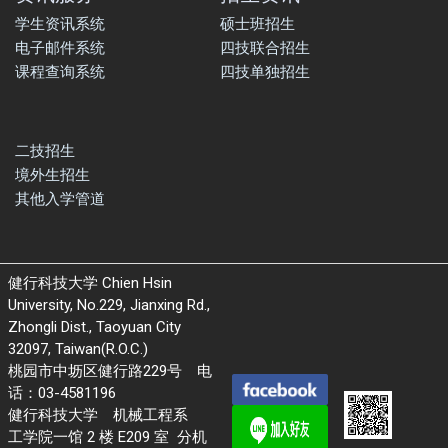
学生资讯系统
硕士班招生
电子邮件系统
四技联合招生
课程查询系统
四技单独招生
二技招生
境外生招生
其他入学管道
健行科技大学 Chien Hsin
University, No.229, Jianxing Rd.,
Zhongli Dist., Taoyuan City
32097, Taiwan(R.O.C.)
桃园市中坜区健行路229号 电
话：03-4581196
健行科技大学 机械工程系
工学院一馆 2 楼 E209 室 分机