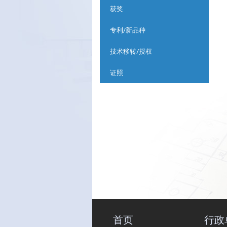
获奖
专利/新品种
技术移转/授权
证照
首页
行政