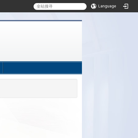
Language
:::