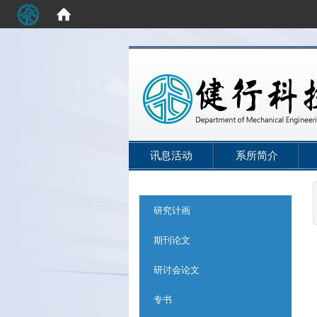
:::
讯息活动
系所简介
:::
研究计画
期刊论文
研讨会论文
专书