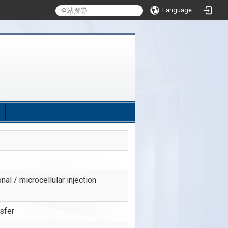
Language
:::
al / microcellular injection
sfer