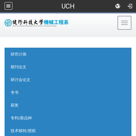
UCH
Togg
navig
:::
:::
研究计画
期刊论文
研讨会论文
专书
获奖
专利/新品种
技术移转/授权