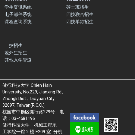
学生资讯系统
硕士班招生
电子邮件系统
四技联合招生
课程查询系统
四技单独招生
二技招生
境外生招生
其他入学管道
健行科技大学 Chien Hsin
University, No.229, Jianxing Rd.,
Zhongli Dist., Taoyuan City
32097, Taiwan(R.O.C.)
桃园市中坜区健行路229号 电
话：03-4581196
健行科技大学 机械工程系
工学院一馆 2 楼 E209 室 分机