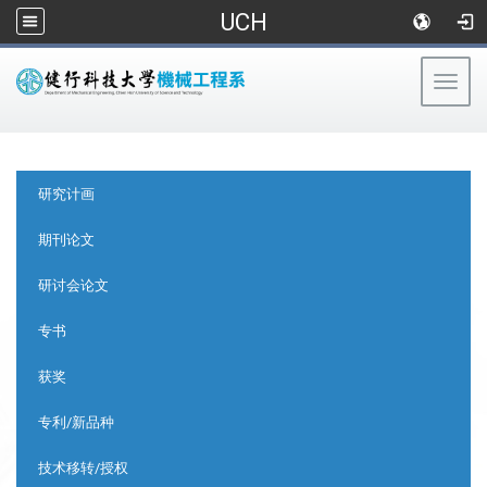
UCH
Togg
navig
:::
:::
研究计画
期刊论文
研讨会论文
专书
获奖
专利/新品种
技术移转/授权