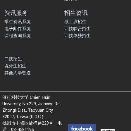
资讯服务
招生资讯
学生资讯系统
硕士班招生
电子邮件系统
四技联合招生
课程查询系统
四技单独招生
二技招生
境外生招生
其他入学管道
健行科技大学 Chien Hsin
University, No.229, Jianxing Rd.,
Zhongli Dist., Taoyuan City
32097, Taiwan(R.O.C.)
桃园市中坜区健行路229号 电
话：03-4581196