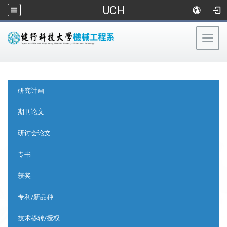
UCH
Togg
navig
:::
:::
研究计画
期刊论文
研讨会论文
专书
获奖
专利/新品种
技术移转/授权