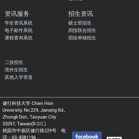
资讯服务
招生资讯
学生资讯系统
硕士班招生
电子邮件系统
四技联合招生
课程查询系统
四技单独招生
二技招生
境外生招生
其他入学管道
健行科技大学 Chien Hsin
University, No.229, Jianxing Rd.,
Zhongli Dist., Taoyuan City
32097, Taiwan(R.O.C.)
桃园市中坜区健行路229号 电
话：03-4581196