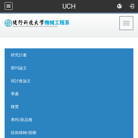
UCH
Togg
navig
:::
:::
研究計畫
期刊論文
研討會論文
專書
獲獎
專利/新品種
技術移轉/授權