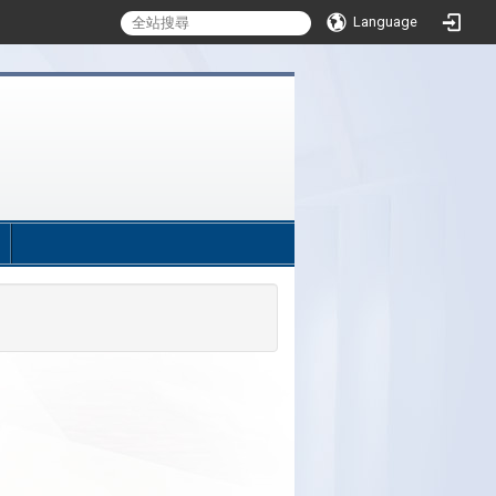
Language
:::