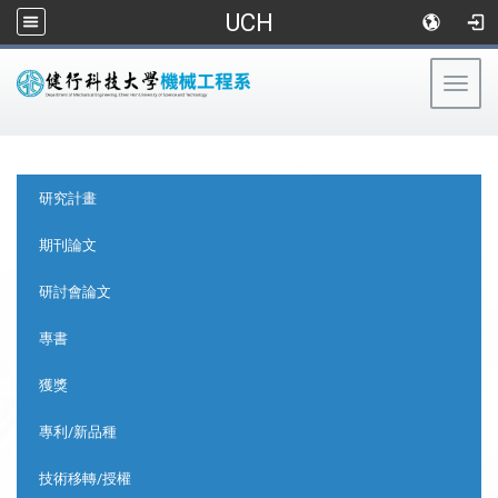
UCH
Togg
navig
:::
:::
研究計畫
期刊論文
研討會論文
專書
獲獎
專利/新品種
技術移轉/授權