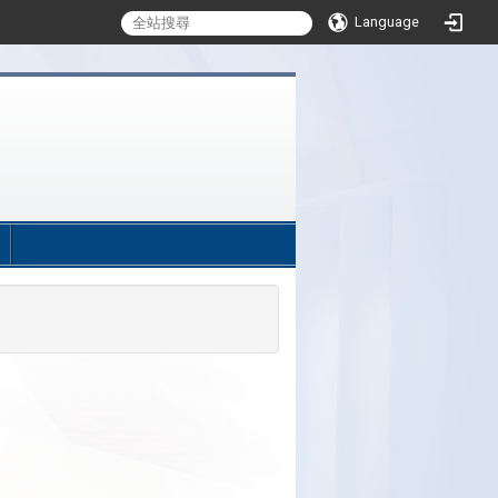
Language
:::