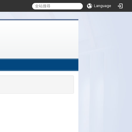
Language
:::