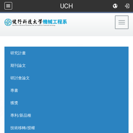
UCH
Togg
navig
:::
:::
研究計畫
期刊論文
研討會論文
專書
獲獎
專利/新品種
技術移轉/授權