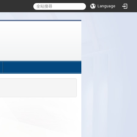
Language
:::