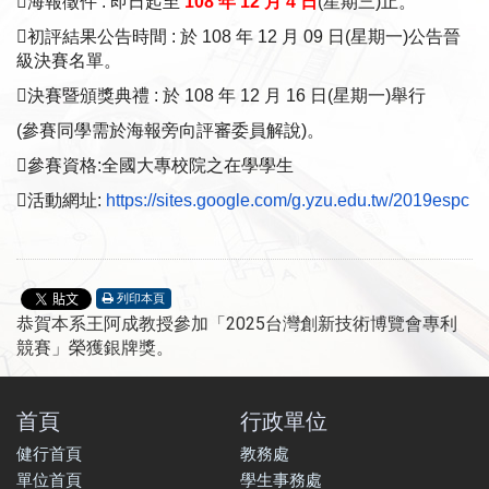
海報徵件 : 即日起至
108 年 12 月 4 日
(星期三)止。
初評結果公告時間 : 於 108 年 12 月 09 日(星期一)公告晉
級決賽名單。
決賽暨頒獎典禮 : 於 108 年 12 月 16 日(星期一)舉行
(參賽同學需於海報旁向評審委員解說)。
參賽資格:全國大專校院之在學學生
活動網址:
https://sites.google.com/g.
yzu.edu.tw/2019espc
列印本頁
2025
恭賀本系王阿成教授參加「
台灣創新技術博覽會專利
競賽」榮獲銀牌獎。
首頁
行政單位
健行首頁
教務處
單位首頁
學生事務處