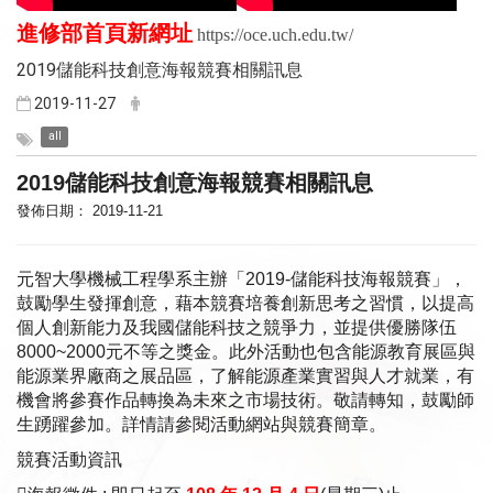
進修部首頁新網址
https://oce.uch.edu.tw/
2019儲能科技創意海報競賽相關訊息
2019-11-27
all
2019儲能科技創意海報
競賽
相關訊息
發佈日期： 2019-11-21
元智大學機械工程學系主辦「2019-儲能科技海報
競賽
」，
鼓勵學生發揮創意，藉本
競賽
培養創新思考之習慣，
以提高
個人創新能力及我國儲能科技之競爭力，
並提供優勝隊伍
8000~2000元不等之獎金。
此外活動也包含能源教育展區與
能源業界廠商之展品區，
了解能源產業實習與人才就業，
有
機會將參賽作品轉換為未來之市場技術。敬請轉知，
鼓勵師
生踴躍參加。詳情請參閱活動網站與
競賽
簡章。
競賽
活動資訊