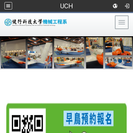
UCH
Togg
navig
:::